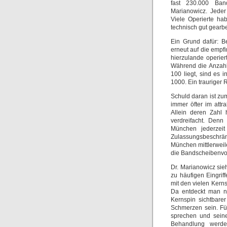
fast 230.000 Band
Marianowicz. Jeder
Viele Operierte ha
technisch gut gearbe
Ein Grund dafür: Be
erneut auf die empf
hierzulande operier
Während die Anzah
100 liegt, sind es
1000. Ein trauriger 
Schuld daran ist zu
immer öfter im attr
Allein deren Zahl 
verdreifacht. Den
München jederzeit
Zulassungsbeschrän
München mittlerweil
die Bandscheibenvor
Dr. Marianowicz sie
zu häufigen Eingriff
mit den vielen Kern
Da entdeckt man na
Kernspin sichtbare
Schmerzen sein. Fü
sprechen und seine
Behandlung werde