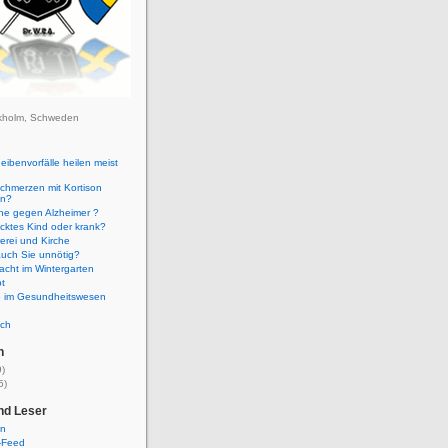
kholm, Schweden
ibenvorfälle heilen meist
!
chmerzen mit Kortison
en?
ne gegen Alzheimer ?
ktes Kind oder krank?
erei und Kirche
uch Sie unnötig?
acht im Wintergarten
t
e im Gesundheitswesen
ch
n
)
5)
nd Leser
en
-Feed