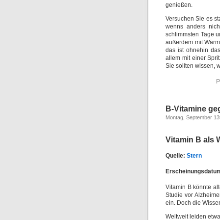
genießen.
Versuchen Sie es sta
wenns anders nich
schlimmsten Tage u
außerdem mit Wärme
das ist ohnehin da
allem mit einer Spri
Sie sollten wissen, 
P
B-Vitamine ge
Montag, September 13
Vitamin B als
Quelle:
Stern
Erscheinungsdatum
Vitamin B könnte al
Studie vor Alzheim
ein. Doch die Wisse
Weltweit leiden etw