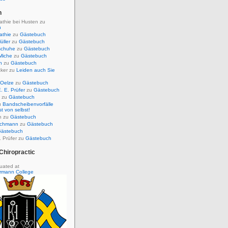
h
thie bei Husten
zu
h
thie
zu
Gästebuch
üller
zu
Gästebuch
schuhe
zu
Gästebuch
Miche
zu
Gästebuch
n
zu
Gästebuch
ker
zu
Leiden auch Sie
Oelze
zu
Gästebuch
. E. Prüfer
zu
Gästebuch
zu
Gästebuch
u
Bandscheibenvorfälle
st von selbst!
n
zu
Gästebuch
schmann
zu
Gästebuch
ästebuch
 Prüfer
zu
Gästebuch
Chiropractic
uated at
rmann College