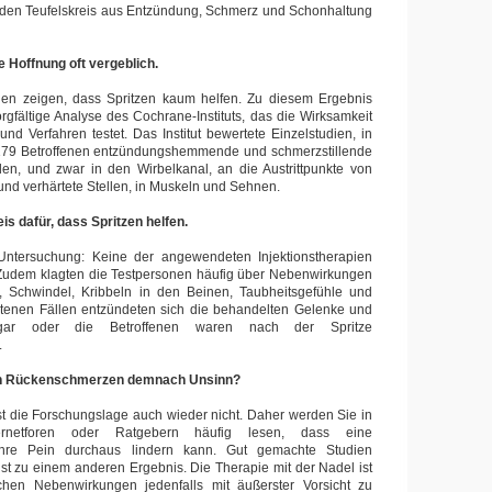
l den Teufelskreis aus Entzündung, Schmerz und Schonhaltung
e Hoffnung oft vergeblich.
n zeigen, dass Spritzen kaum helfen. Zu diesem Ergebnis
gfältige Analyse des Cochrane-Instituts, das die Wirksamkeit
d Verfahren testet. Das Institut bewertete Einzelstudien, in
79 Betroffenen entzündungshemmende und schmerzstillende
rden, und zwar in den Wirbelkanal, an die Austrittpunkte von
und verhärtete Stellen, in Muskeln und Sehnen.
is dafür, dass Spritzen helfen.
ntersuchung: Keine der angewendeten Injektionstherapien
. Zudem klagten die Testpersonen häufig über Nebenwirkungen
 Schwindel, Kribbeln in den Beinen, Taubheitsgefühle und
eltenen Fällen entzündeten sich die behandelten Gelenke und
gar oder die Betroffenen waren nach der Spritze
.
en Rückenschmerzen demnach Unsinn?
st die Forschungslage auch wieder nicht. Daher werden Sie in
ternetforen oder Ratgebern häufig lesen, dass eine
e Ihre Pein durchaus lindern kann. Gut gemachte Studien
t zu einem anderen Ergebnis. Die Therapie mit der Nadel ist
hen Nebenwirkungen jedenfalls mit äußerster Vorsicht zu