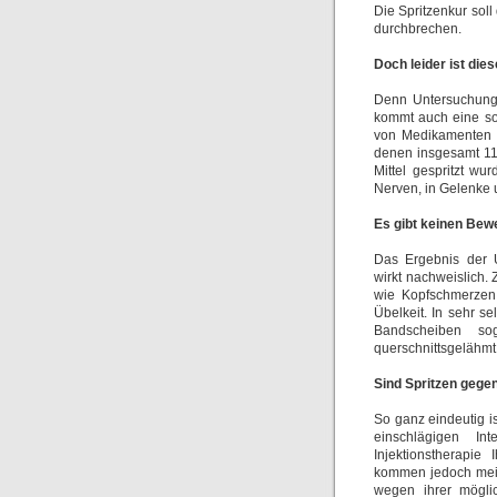
Die Spritzenkur sol
durchbrechen.
Doch leider ist dies
Denn Untersuchunge
kommt auch eine sor
von Medikamenten un
denen insgesamt 11
Mittel gespritzt wu
Nerven, in Gelenke 
Es gibt keinen Bewe
Das Ergebnis der U
wirkt nachweislich
wie Kopfschmerzen,
Übelkeit. In sehr s
Bandscheiben so
querschnittsgelähmt
Sind Spritzen geg
So ganz eindeutig i
einschlägigen In
Injektionstherapi
kommen jedoch meis
wegen ihrer möglic