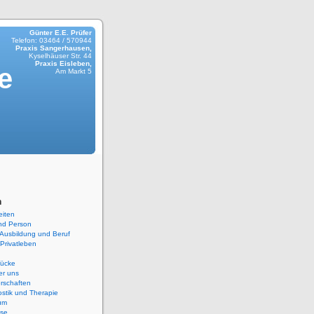
Günter E.E. Prüfer
Telefon: 03464 / 570944
Praxis Sangerhausen,
Kyselhäuser Str. 44
Praxis Eisleben,
e
Am Markt 5
n
eiten
nd Person
 Ausbildung und Beruf
 Privatleben
rücke
er uns
rschaften
stik und Therapie
um
ise