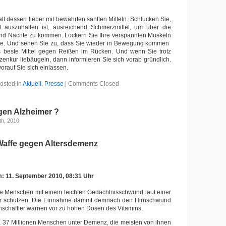
tt dessen lieber mit bewährten sanften Mitteln. Schlucken Sie,
t auszuhalten ist, ausreichend Schmerzmittel, um über die
nd Nächte zu kommen. Lockern Sie Ihre verspannten Muskeln
. Und sehen Sie zu, dass Sie wieder in Bewegung kommen 
s beste Mittel gegen Reißen im Rücken. Und wenn Sie trotz
tzenkur liebäugeln, dann informieren Sie sich vorab gründlich.
worauf Sie sich einlassen.
osted in
Aktuell
,
Presse
|
Comments Closed
gen Alzheimer ?
th, 2010
 Waffe gegen Altersdemenz
: 11. September 2010, 08:31 Uhr
te Menschen mit einem leichten Gedächtnisschwund laut einer
er schützen. Die Einnahme dämmt demnach den Hirnschwund
nschaftler warnen vor zu hohen Dosen des Vitamins.
a 37 Millionen Menschen unter Demenz, die meisten von ihnen