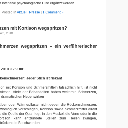
h intensive psychologische Hilfe ergänzt werden.
Posted in
Aktuell
,
Presse
|
1 Comment »
en mit Kortison wegspritzen?
4th, 2010
merzen wegspritzen – ein verführerischer
 2010 9.25 Uhr
kenschmerzen: Jeder Stich ist riskant
on mit Kortison und Schmerzmitteln tatsächlich hilft, ist nicht
ewiesen. Viele der Behandelten haben weiterhin Schmerzen,
r dramatischen Nebenwirken
Salben oder Wärmepflaster nicht gegen die Rückenschmerzen,
 womöglich vorschlagen, Kortison sowie Schmerzmittel direkt
o die Quelle der Qual liegt: in den Muskel, die Vene oder in die
rtison kann entzündete Stellen zum Heilen zwingen,
rdrücken die Beschwerden.