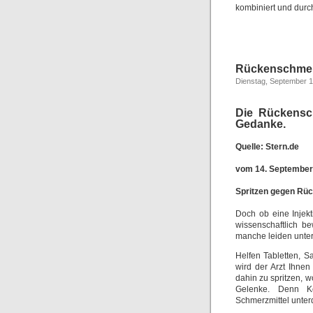
kombiniert und durc
Rückenschmerz
Dienstag, September 1
Die Rückensch
Gedanke.
Quelle: Stern.de
vom 14. September
Spritzen gegen Rüc
Doch ob eine Injekti
wissenschaftlich b
manche leiden unte
Helfen Tabletten, 
wird der Arzt Ihnen
dahin zu spritzen, w
Gelenke. Denn Ko
Schmerzmittel unte