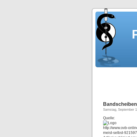
Bandscheibenvo
Samstag, September 1
Quelle:
http://www.ovb-onli
meist-selbst-921597