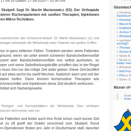
m: 17.09.10 Datum: 17.09.2010 – 20.50 Uhr
Gästebuc
Skalpell. Sagt Dr. Martin Marianowicz (55). Der Orthopäde
Homöopa
Jahren Rückenpatienten mit sanften Therapien, Injektionen
Gästebuc
ven Mikro-Techniken.
Homöopa
Marcel M
Krabbel
Jochen 
ROAdmi
nterbrechen den Schmerzkreislauf: Dr. Martin Marianowicz (li.) und
quickpac
angen behandeln die Wirbelsäule einer Patientin mit sanften Griffen
unnötig?
Thomas 
r nur in ganz seltenen Fällen. Trotzdem werden seine Patienten
Günter E
gesund, wenn sie unter einem schweren Bandscheibenvorfall
Neele B.
rozent aller Bandscheibenvorfälle von selbst ausheilen, so
Beate
z
heilen mei
örper und seine Selbstheilungskräfte schaffen das in der Regel
ROadmi
 muss ihm nur die nötige Zeit dafür geben. Diese Zeit beziffert
Ralf Po
t auf etwa sechs bis zwölf Wochen. Natürlich kann und soll der
Phil
zu
G
dabei helfen. Dann können konservative Therapien wie
Sören G.
chmerzmittel und Injektionen diese Zeit deutlich verkürzen.
Master of 
n bildet sich Narbengewebe
Grad
Acke
 Röntgen- und Kernspinbildern der Wirbelsäule. Dort sichtbare
müssen nicht immer weh tun.
le Patienten und leider auch ihre Ärzte schon nach kurzer Zeit
el zu oft greift der Doktor vorschnell zum Skalpell. Rund
n-Operationen finden pro Jahr in Deutschland statt, darunter