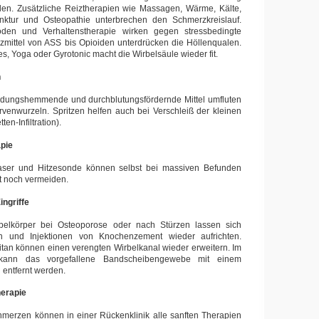
den. Zusätzliche Reiztherapien wie Massagen, Wärme, Kälte,
unktur und Osteopathie unterbrechen den Schmerzkreislauf.
den und Verhaltenstherapie wirken gegen stressbedingte
mittel von ASS bis Opioiden unterdrücken die Höllenqualen.
s, Yoga oder Gyrotonic macht die Wirbelsäule wieder fit.
n
dungshemmende und durchblutungsfördernde Mittel umfluten
venwurzeln. Spritzen helfen auch bei Verschleiß der kleinen
en-Infiltration).
apie
aser und Hitzesonde können selbst bei massiven Befunden
t noch vermeiden.
ingriffe
belkörper bei Osteoporose oder nach Stürzen lassen sich
n und Injektionen von Knochenzement wieder aufrichten.
itan können einen verengten Wirbelkanal wieder erweitern. Im
 kann das vorgefallene Bandscheibengewebe mit einem
entfernt werden.
herapie
hmerzen können in einer Rückenklinik alle sanften Therapien