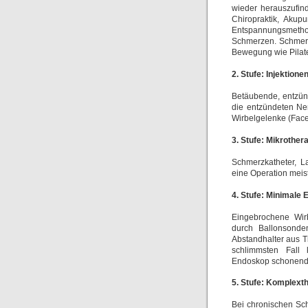
wieder herauszufin
Chiropraktik, Akup
Entspannungsmetho
Schmerzen. Schmerz
Bewegung wie Pilate
2. Stufe: Injektione
Betäubende, entzün
die entzündeten Ner
Wirbelgelenke (Facett
3. Stufe: Mikrother
Schmerzkatheter, L
eine Operation meis
4. Stufe: Minimale E
Eingebrochene Wir
durch Ballonsonde
Abstandhalter aus T
schlimmsten Fall
Endoskop schonend 
5. Stufe: Komplext
Bei chronischen Sc