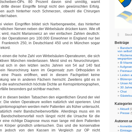
scheiben-OPs. 80 Prozent davon sind unnötig, warnt
 dritte dieser Eingriffe bringt nicht den gewünschten Erfolg.
ben auch hinterher noch Schmerzen, obwohl die Chirurgen
itet haben.
i vielen Eingriffen bildet sich Narbengewebe, das hinterher
indlichen Nerven neben der Wirbelsäule drücken kann. Wie oft
t wird, macht Marianowicz an vier einfachen Zahlen deutlich:
Stoc
l der Operationen pro 100.000 Einwohner in England nur bei
Beiträge
 in Frankreich 250, in Deutschland 450 und in München sogar
Rekord.
Bandsche
von selbst
Rückens
m einen die hohe Zahl von Wirbelsäulen-Operateuren, die sich
wegspritz
aktiven München niederlassen. Meist sind es Neurochirurgen.
B-Vitami
hat sich in den letzten sechs Jahren von 54 auf 140 fast
Aufgewec
n ein Neurochirurg kann im Gegensatz zum Orthopäden in
Freimaur
 eine Praxis eröffnen, weil in diesem Fachgebiet keine
Leiden a
kung wie in anderen Fächern herrscht. Zweitens gibt es in
Blütenpr
Unser Ab
e die wahrscheinlich höchste Dichte an Kernspintomographen,
30 Jahr
fälle besonders gut sichtbar machen.
Chat
Gästebu
ht in diesen beiden Tatsachen den eigentlichen Grund der viel
e: Die vielen Operateure wollen natürlich viel operieren. Und
Kategorie
spintomographen werden mehr Patienten als früher untersucht.
Aktuell
(9
türlich mehr Bandscheibenvorfälle. Allerdings muss ein im
Presse
(
r Bandscheibenvorfall noch längst nicht die Ursache für die
r eine richtige Diagnose muss man lange mit dem Patienten
Autoren u
n Körper gründlich untersuchen. Das und die konservative
Anmeld
n jedoch von den Kassen im Vergleich zur OP nicht
Eintrags