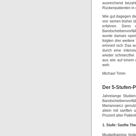
ausreichend bezahl
Rückenpatienten in d
Wie gut dagegen die
von seinen bisher ü
erfahren. Denn d
Bandscheibenvorfäll
wurde damals operi
folgten drei weitere
erinnert sich: Das
durch eine intens
wieder schmerzfrei.
aus wie auf einem A
weh.
Michael Timm
Der 5-Stufen-P
Jahrelange Studien
Bandscheibenvorfäll
Marianowicz genutz
allein mit sanften
Prozent aller Patien
1. Stufe: Sanfte Th
Muskeltraining lin