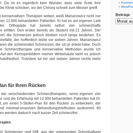
t. Da ist es eigentlich kein Wunder, dass viele Ärzte ihre
Komment
WordPre
ie Klinik schicken, wo der Chirurg schnell zum Messer greift.
Beiträge
 konservativen Therapien wirken, weiß Marianowicz nicht nur
ber 12.000 behandelten Patienten. Er hat es am eigenen Leib
er Orthopäde hat bereits selbst vier schmerzhafte
e erlitten. Den ersten bereits als Student mit 21 Jahren. Der
ert, die Schmerzen jedoch blieben noch lange bestehen. Es
 Vorfälle, der hoffentlich letzte vor sieben Jahren. Marianowicz
 waren die schlimmsten Schmerzen, die ich je erlebt habe. Doch
ive Schmerztherapie und konservative Methoden wurde ich
 Auf den Kernspinbildern meiner Wirbelsäule sieht es jedoch
utofriedhof. Trotzdem tut mir seit sieben Jahren nichts mehr
lan für Ihren Rücken
 der verschiedensten Schmerztherapien, seine eigenen vier
e und die Erfahrung mit 12.000 behandelten Patienten hat Dr.
t, um einen 5-Stufen-Plan für den Rücken zu entwickeln, der
 und minimal-invasiven Behandlungsmethoden auskommt. 80
ten werden dadurch nach kurzer Zeit schmerzfrei.
erapien
dert Schmerzen und hilft, aus der ungesunden Schonhaltung