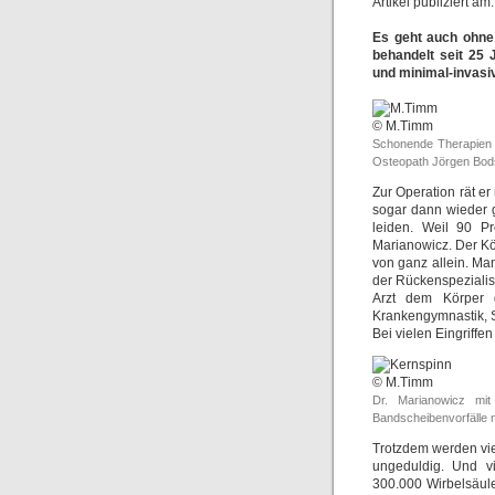
Artikel publiziert a
Es geht auch ohne 
behandelt seit 25 
und minimal-invasi
© M.Timm
Schonende Therapien u
Osteopath Jörgen Bodst
Zur Operation rät e
sogar dann wieder 
leiden. Weil 90 P
Marianowicz. Der K
von ganz allein. Man
der Rückenspezialis
Arzt dem Körper 
Krankengymnastik, S
Bei vielen Eingriffe
© M.Timm
Dr. Marianowicz mit
Bandscheibenvorfälle 
Trotzdem werden vie
ungeduldig. Und vi
300.000 Wirbelsäule