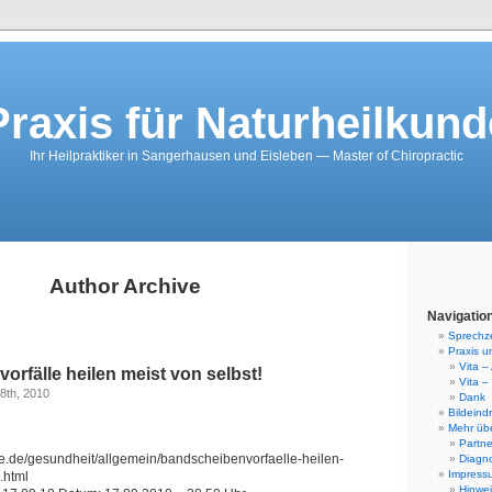
Praxis für Naturheilkund
Ihr Heilpraktiker in Sangerhausen und Eisleben — Master of Chiropractic
Author Archive
Navigatio
Sprechz
Praxis u
Vita –
rfälle heilen meist von selbst!
Vita –
8th, 2010
Dank
Bildeind
Mehr üb
Partne
ne.de/gesundheit/allgemein/bandscheibenvorfaelle-heilen-
Diagno
Impress
.html
Hinwe